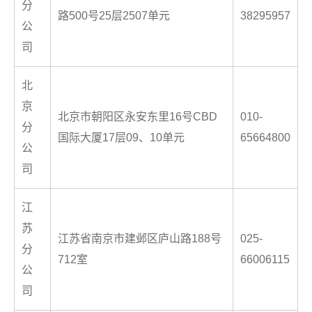
分
路500号25层2507单元
38295957
公
司
北
京
北京市朝阳区永安东里16号CBD
010-
分
国际大厦17层09、10单元
65664800
公
司
江
苏
江苏省南京市建邺区庐山路188号
025-
分
712室
66006115
公
司