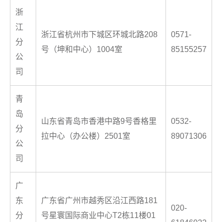
浙
江
浙江省杭州市下城区环城北路208
0571-
分
号（坤和中心）1004室
85155257
公
司
青
岛
山东省青岛市香港中路9号香格里
0532-
分
拉中心（办公楼）2501室
89071306
公
司
广
东
广东省广州市越秀区沿江西路181
020-
分
号星寰国际商业中心T2栋11楼01