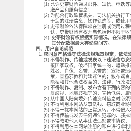
(1)
允许史带财险通过邮件、短信、电话等
送产品和服务信息；
(2)
为配合行政监管机关、司法机关执行工
于您的注册信息、操作轨迹等，或使用
(3)
史带财险依法保障您在注册或使用过程
认，史带财险有权开启包括但不限于收
(4).
史带财险有权根据实际情况，在法律规
其分配数据最大存储空间等。
四、用户言论规范
1.
您同意严格遵守法律法规规章规定，依法
(1)
不得制作、传输或发表以下违法信息资
覆国家政权，破坏国家统一的，煽动推
姓名、肖像、名誉、荣誉的；宣扬或煽
策，宣扬邪教和封建迷信的；散布谣言
隐私和其他合法权益的；法律、行政法
(2)
不得制作、复制、发布含有下列内容的
群歧视、地域歧视等的；宣扬低俗、庸
(3)
从中国大陆向境外传输资料信息时必须
(4)
不得利用本网站从事洗钱、窃取商业秘
(5)
不得干扰本网站的正常运转，不得侵入
(6)
不得传输或发表任何违法犯罪的、骚扰
(7)
不得教唆他人从事违法违规或本协议、
(8)
不得利用在本网站注册的账户进行牟利