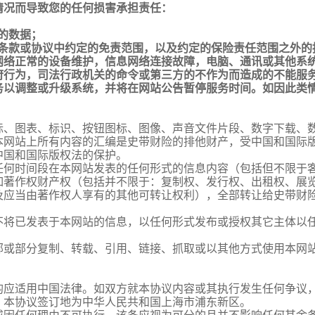
情况而导致您的任何损害承担责任：
的数据；
条款或协议中约定的免责范围，以及约定的保险责任范围之外的
网络正常的设备维护，信息网络连接故障，电脑、通讯或其他系
府行为，司法行政机关的命令或第三方的不作为而造成的不能服
务以调整或升级系统，并将在网站公告暂停服务时间。如因此类
标、图表、标识、按钮图标、图像、声音文件片段、数字下载、
本网站上所有内容的汇编是史带财险的排他财产，受中国和国际
中国和国际版权法的保护。
任何时间段在本网站发表的任何形式的信息内容（包括但不限于
如著作权财产权（包括并不限于：复制权、发行权、出租权、展
及应当由著作权人享有的其他可转让权利），全部转让给史带财
不将已发表于本网站的信息，以任何形式发布或授权其它主体以
部或部分复制、转载、引用、链接、抓取或以其他方式使用本网
均应适用中国法律。如双方就本协议内容或其执行发生任何争议
。本协议签订地为中华人民共和国上海市浦东新区。