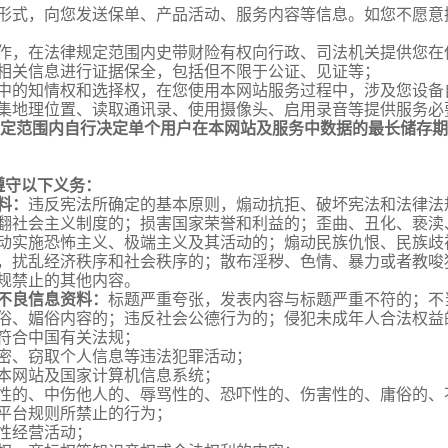
形式，向您发送保单、产品活动、服务内容等信息。如您不愿意
作，在法律规定范围内史带财险有权向行政、司法机关提供您在
相关信息进行证据保全，包括但不限于公证、见证等；
中的知情权和选择权，在您使用本网站服务过程中，涉及您设备
集地理位置、读取通讯录、使用摄像头、启用录音等提供服务必
定范围内自行决定单个用户在本网站及服务中数据的最长储存期
遵守以下义务：
料：
违反宪法所确定的基本原则，煽动抗拒、破坏宪法和法律法
翻社会主义制度的；损害国家荣誉和利益的；歪曲、丑化、亵渎
动实施恐怖主义、极端主义及其活动的；煽动民族仇恨、民族歧
，扰乱经济秩序和社会秩序的；散布淫秽、色情、暴力或者教唆
规禁止的其他内容。
不良信息资料：
标题严重夸张，发表内容与标题严重不符的；不
俗、媚俗内容的；违反社会公德行为的；侵犯未成年人合法权益
符合中国有关法规；
密、窃取个人信息等违法犯罪活动；
本网站及国家计算机信息系统；
性的、中伤他人的、辱骂性的、恐吓性的、伤害性的、庸俗的、
平台规则所禁止的行为；
性经营活动；