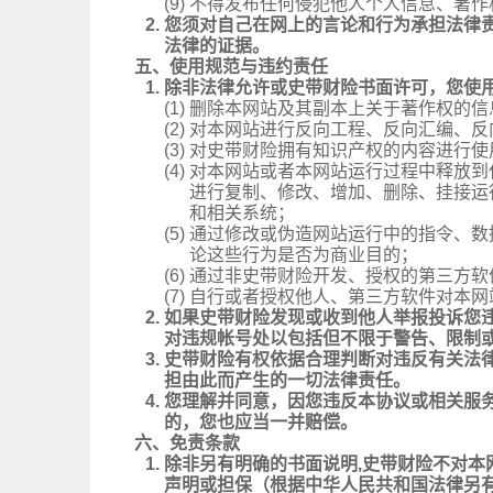
(9)
不得发布任何侵犯他人个人信息、著作
2.
您须对自己在网上的言论和行为承担法律
法律的证据。
五、使用规范与违约责任
1.
除非法律允许或史带财险书面许可，您使
(1)
删除本网站及其副本上关于著作权的信
(2)
对本网站进行反向工程、反向汇编、反
(3)
对史带财险拥有知识产权的内容进行使
(4)
对本网站或者本网站运行过程中释放到
进行复制、修改、增加、删除、挂接运
和相关系统；
(5)
通过修改或伪造网站运行中的指令、数
论这些行为是否为商业目的；
(6)
通过非史带财险开发、授权的第三方软
(7)
自行或者授权他人、第三方软件对本网
2.
如果史带财险发现或收到他人举报投诉您
对违规帐号处以包括但不限于警告、限制
3.
史带财险有权依据合理判断对违反有关法
担由此而产生的一切法律责任。
4.
您理解并同意，因您违反本协议或相关服
的，您也应当一并赔偿。
六、免责条款
1.
除非另有明确的书面说明,史带财险不对
声明或担保（根据中华人民共和国法律另