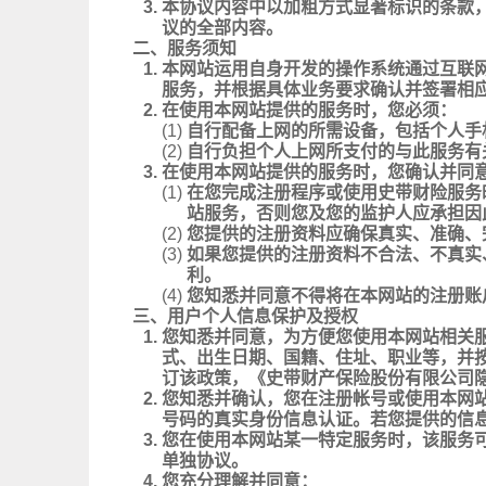
3.
本协议内容中以加粗方式显著标识的条款
议的全部内容。
二、服务须知
1.
本网站运用自身开发的操作系统通过互联
服务，并根据具体业务要求确认并签署相
2.
在使用本网站提供的服务时，您必须：
(1)
自行配备上网的所需设备，包括个人手
(2)
自行负担个人上网所支付的与此服务有
3.
在使用本网站提供的服务时，您确认并同
(1)
在您完成注册程序或使用史带财险服务
站服务，否则您及您的监护人应承担因
(2)
您提供的注册资料应确保真实、准确、
(3)
如果您提供的注册资料不合法、不真实
利。
(4)
您知悉并同意不得将在本网站的注册账
三、用户个人信息保护及授权
1.
您知悉并同意，为方便您使用本网站相关
式、出生日期、国籍、住址、职业等，并
订该政策，《史带财产保险股份有限公司
2.
您知悉并确认，您在注册帐号或使用本网
号码的真实身份信息认证。若您提供的信
3.
您在使用本网站某一特定服务时，该服务
单独协议。
4.
您充分理解并同意：