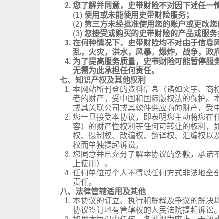
2.
您了解并同意，史带财险不对因下述任一
(1)
使用或未能使用史带财险服务；
(2)
第三方未经批准使用您的账户或更改您
(3)
您接受或购买的史带财险的产品或服务
3.
在何种情况下，史带财险均不对由于信息
乱，火灾，洪水，风暴，爆炸，战争，政
4.
为了提高服务质量，史带财险可能暂停服
无需为此承担任何责任。
七、知识产权及其他权利
1.
本网站所刊登的资料信息（诸如文字、商
者的财产，受中国和国际版权法的保护。
或其关联公司或其软件供应商的财产，受
2.
您一旦接受本协议，即表明您主动将您在
容）的财产性权利等任何可转让的权利，
权、摄制权、改编权、翻译权、汇编权以
权而单独提起诉讼。
3.
您同意并已充分了解本协议的条款，承诺
上使用）。
4.
任何单位或个人不得以任何方式非法地全
责任。
八、法律管辖适用及其他
1.
本协议的订立、执行和解释及争议的解决
协议签订地有管辖权的人民法院提起诉讼