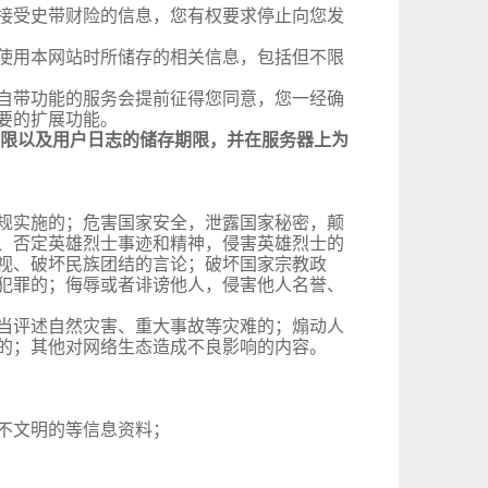
接受史带财险的信息，您有权要求停止向您发
使用本网站时所储存的相关信息，包括但不限
自带功能的服务会提前征得您同意，您一经确
要的扩展功能。
限以及用户日志的储存期限，并在服务器上为
规实施的；危害国家安全，泄露国家秘密，颠
、否定英雄烈士事迹和精神，侵害英雄烈士的
视、破坏民族团结的言论；破坏国家宗教政
犯罪的；侮辱或者诽谤他人，侵害他人名誉、
当评述自然灾害、重大事故等灾难的；煽动人
的；其他对网络生态造成不良影响的内容。
不文明的等信息资料；