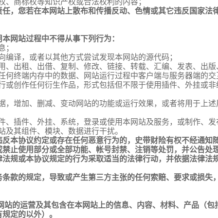
权、商标权等知识产权或合法权利的内容；
责任，您若在本网站上散布和传播反动、色情或其它违反国家法
用本网站过程中不得从事下列行为：
息；
向编译，或者以其他方式尝试发现本网站的源代码；
用、出租、出借、复制、修改、链接、转载、汇编、发表、出版
任何终端内存中的数据、网站运行过程中客户端与服务器端的交
行或创作任何衍生作品，形式包括但不限于使用插件、外挂或非
据，增加、删减、变动网站的功能或运行效果，或者将用于上述
件、插件、外挂、系统，登录或使用本网站及服务，或制作、发
站及其组件、模块、数据进行干扰。
违反本协议约定或存在任何恶意行为的，史带财险有权不经通知
或禁止使用部分或全部功能、帐号封禁、注销等处罚，并公告处
律法规或本协议规定的行为采取适当的法律行动，并依据法律法
务条款的规定，导致或产生第三方主张的任何索赔、要求或损失
本网站的运营及其包含在本网站上的信息、内容、材料、产品（包
有规定的以外）。