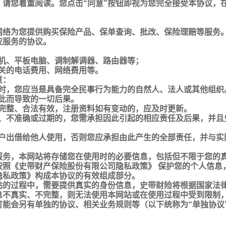
，请您着重阅读。您点击“同意”按钮即视为您完全接受本协议，
网络为您提供购买保险产品、保单查询、批改、保险理赔等服务
应服务的协议。
机、平板电脑、调制解调器、路由器等；
关的电话费用、网络费用等。
意：
时，您应当是具备完全民事行为能力的自然人、法人或其他组织
此而导致的一切后果。
完整、合法有效，注册资料如有变动的，应及时更新。
、不准确或过期的，您需承担因此引起的相应责任及后果，并且
户出借给他人使用，否则您应承担由此产生的全部责任，并与实
服务，本网站将存储您在使用时的必要信息，包括但不限于您的
按照《史带财产保险股份有限公司隐私政策》 保护您的个人信息
隐私政策》构成本协议的有效组成部分。
站的过程中，需要提供真实的身份信息，史带财险将根据国家法
息不真实、不完整，则无法使用本网站或在使用过程中受到限制
可能会另有单独的协议、相关业务规则等（以下统称为“单独协议