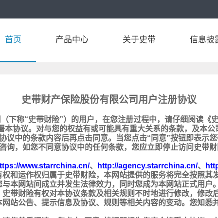
首页
产品中心
关于史带
信息披
史带财产保险股份有限公司用户注册协议
（下称“史带财险”）的用户，在您注册过程中，请仔细阅读《史
署本协议。对与您的权益有或可能具有重大关系的条款，及本公
解协议中的条款内容后再点击同意。当您点击“同意”按钮即表示
服咨询，如您不同意协议中的任何条款，您应立即停止访问史带财
ttps://www.starrchina.cn/
、
http://agency.starrchina.cn/
、
htt
所有权和运作权归属于史带财险，本网站提供的服务将完全按照其
您与本网站间成立并发生法律效力，同时您成为本网站正式用户
，史带财险有权对本协议条款及相关规则不时地进行修改，修改
本网站公告、提示信息及协议、规则等相关内容的变动。您知悉